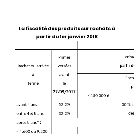
La fiscalité des produits sur rachats à
partir du 1er janvier 2018
Prim
Primes
partir 
Rachat ou arrivée
versées
à
avant
Enco
terme
le
p
27/09/2017
< 150 000 €
avant 4 ans
52,2%
30 % s
de
entre 4 & 8 ans
32,2%
après 8 ans
* :
< 4.600 ou 9.200